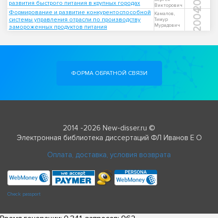
развития быстрого питания в крупных городах
Викторович
2004
Формирование и развитие конкурентоспособной
Камалов,
системы управления отрасли по производству
Тимур
Мурадович
замороженных продуктов питания
ФОРМА ОБРАТНОЙ СВЯЗИ
2014 -2026 New-disser.ru ©
Электронная библиотека диссертаций ФЛ Иванов Е О
Оплата, доставка, условия возврата
Check passport