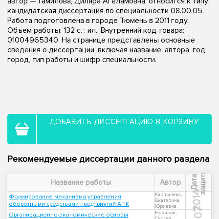
автор — Гамилова, Диляра Агеламовна, относится к типу:
кандидатская диссертация по специальности 08.00.05.
Работа подготовлена в городе Тюмень в 2011 году.
Объем работы: 132 с. : ил.. Внутренний код товара:
01004965340. На странице представлены основные
сведения о диссертации, включая название, автора, год,
город, тип работы и шифр специальности.
ДОБАВИТЬ ДИССЕРТАЦИЮ В КОРЗИНУ
Рекомендуемые диссертации данного раздела
ы
Д
а
т
а
з
а
щ
и
т
Название работы
Автор
2014
Карпычева,
Формирование механизма управления
Екатерина
оборотными средствами предприятий АПК
Юриевна
2007
Новиков,
Организационно-экономические основы
Сергей