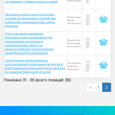
Алексеевич
(на примере Ставропольского края)
Экономические и экологические
1984
Исмаилова,
основы организации и устройства
Клара
территории промышленных садов
Чекишевна
Киргизии
Пути совершенствования
экономических нормативов для
1983
Мануйлов,
организации проектных и
Александр
изыскательских работ по
Алексеевич
землеустройству (на материалах
объединения Росземпроект)
Организация рационального
1983
Шандыбин,
использования земельных ресурсов в
Алексей
агропромышленном комплексе региона
Иванович
(на примере Брянской области)
Показано
31
-
36
(всего позиций:
36
)
(cur
«
1
2