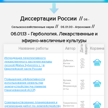
Диссертации России
//
06 -
//
//
Сельскохозяйственные науки
06.01.00 - Агрономия
06.01.13 - Гербология. Лекарственные и
эфирно-масличные культуры
ы
Д
а
т
а
з
а
щ
и
т
Название работы
Автор
Корзина
Интродукция перспективного
1999
Дубенюк,
лекарственного растения мальвы
Антон
лесной (Malva Sylvestris L. ) в
Павлович
Европейской части России
Повышение эффективности
Кулиев,
1984
использования земель при
Рамиз
землеустройстве (на примере
Мирмахмуд
оглы
Нахичеванской АССР)
Совершенствование планирования и
1984
Гавриленко,
организации работ по землейстройству
Валентин