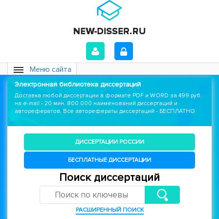
Меню сайта
Электронная библиотека диссертаций
Доставка любой диссертации в формате PDF и WORD за 499 руб.
на e-mail - 20 мин. 800 000 наименований диссертаций и
авторефератов. Все авторефераты диссертаций - БЕСПЛАТНО
ДИССЕРТАЦИИ РОССИИ
БЕСПЛАТНЫЕ ДИССЕРТАЦИИ
Поиск диссертаций
РАСШИРЕННЫЙ ПОИСК