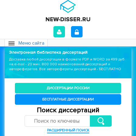
Меню сайта
Электронная библиотека диссертаций
Доставка любой диссертации в формате PDF и WORD за 499 руб.
на e-mail - 20 мин. 800 000 наименований диссертаций и
авторефератов. Все авторефераты диссертаций - БЕСПЛАТНО
ДИССЕРТАЦИИ РОССИИ
БЕСПЛАТНЫЕ ДИССЕРТАЦИИ
Поиск диссертаций
РАСШИРЕННЫЙ ПОИСК