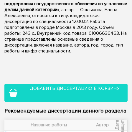
поддержания государственного обвинения по уголовным
делам данной категории
», автор — Ошлыкова, Елена
Алексеевна, относится к типу: кандидатская
диссертация по специальности 12.00.12. Работа
подготовлена в городе Москва в 2013 году. Объем
работы: 243 с.. Внутренний код товара: 01006636463. На
странице представлены основные сведения о
диссертации, включая название, автора, год, город, тип
работы и шифр специальности.
ДОБАВИТЬ ДИССЕРТАЦИЮ В КОРЗИНУ
Рекомендуемые диссертации данного раздела
ы
Д
а
т
а
з
а
щ
и
т
Название работы
Автор