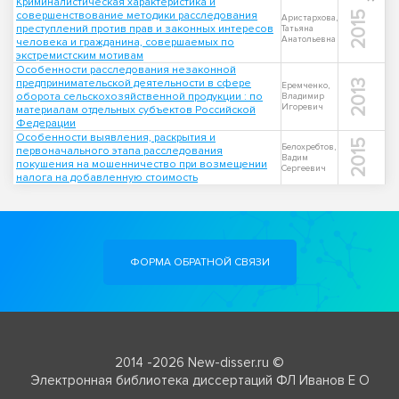
Криминалистическая характеристика и
совершенствование методики расследования
2015
Аристархова,
преступлений против прав и законных интересов
Татьяна
Анатольевна
человека и гражданина, совершаемых по
экстремистским мотивам
Особенности расследования незаконной
предпринимательской деятельности в сфере
2013
Еремченко,
оборота сельскохозяйственной продукции : по
Владимир
Игоревич
материалам отдельных субъектов Российской
Федерации
Особенности выявления, раскрытия и
2015
Белохребтов,
первоначального этапа расследования
Вадим
покушения на мошенничество при возмещении
Сергеевич
налога на добавленную стоимость
ФОРМА ОБРАТНОЙ СВЯЗИ
2014 -2026 New-disser.ru ©
Электронная библиотека диссертаций ФЛ Иванов Е О