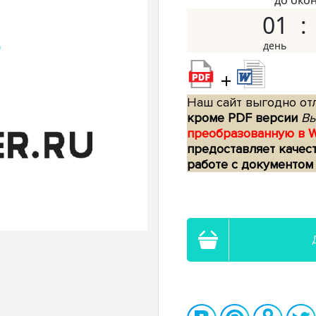
до око
01
+
Наш сайт выгодно отл
кроме PDF версии
Вы
преобразованную в 
предоставляет качес
работе с документом