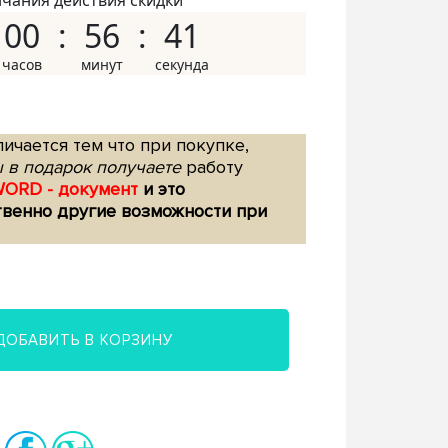
нчания действия скидки
00
56
40
ичается тем что при покупке,
 в подарок получаете
работу
WORD - документ
и это
твенно другие возможности при
ДОБАВИТЬ В КОРЗИНУ