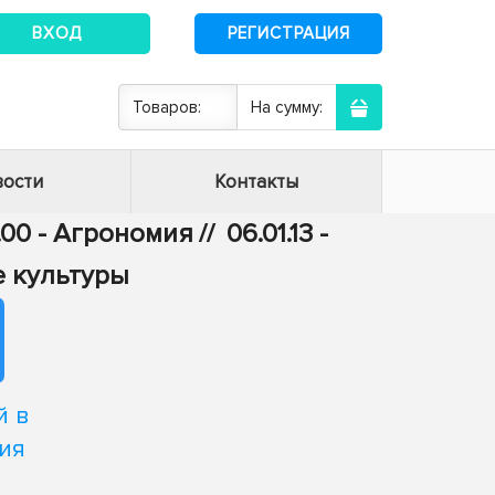
ВХОД
РЕГИСТРАЦИЯ
Товаров:
На сумму:
ости
Контакты
.00 - Агрономия
//
06.01.13 -
е культуры
й в
ия