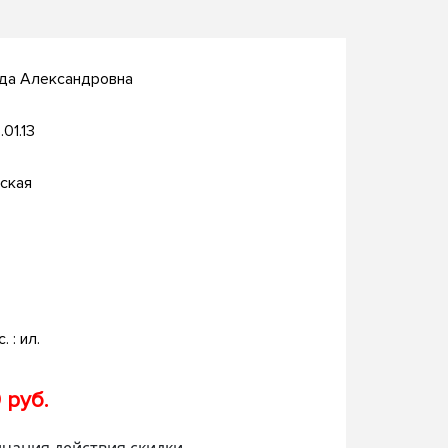
жда Александровна
.01.13
ская
. : ил.
 руб.