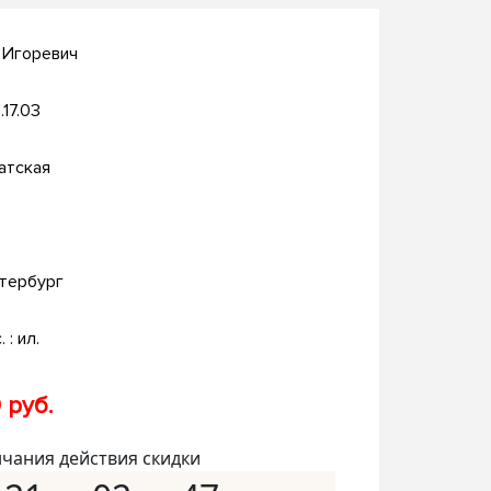
 Игоревич
.17.03
атская
тербург
. : ил.
 руб.
нчания действия скидки