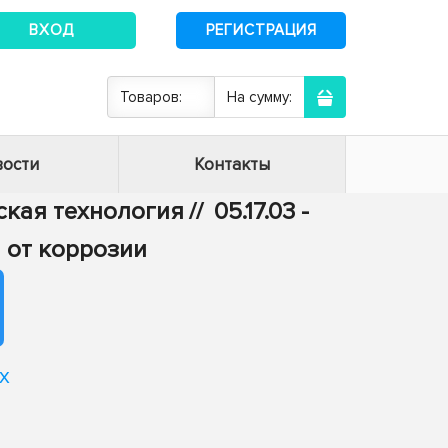
ВХОД
РЕГИСТРАЦИЯ
Товаров:
На сумму:
ости
Контакты
еская технология
//
05.17.03 -
 от коррозии
х