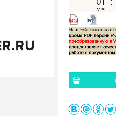
01
+
Наш сайт выгодно отл
кроме PDF версии
Вы
преобразованную в 
предоставляет качес
работе с документом