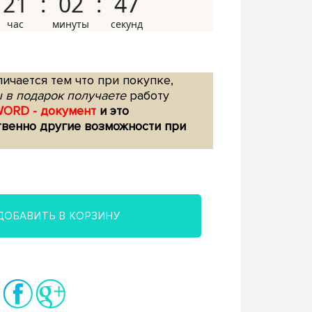
21
02
46
ичается тем что при покупке,
 в подарок получаете
работу
WORD - документ
и это
твенно другие возможности при
ДОБАВИТЬ В КОРЗИНУ