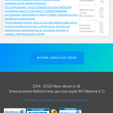
Васильевна
повышенной комфортности
Исследование теплообмена в зоне кипения
2012
Афанасьева,
испарительных установок с капиллярными
Елена
щелевыми каналами в присутствии поверхностно-
Викторовна
активного вещества
Теплофизические процессы при движении одно-
2001
Синицын,
и многокомпонентных одиночных частиц из
Николай
различных материалов в газовом потоке и
Николаевич
защита окружающей среды
ФОРМА ОБРАТНОЙ СВЯЗИ
2014 -2026 New-disser.ru ©
Электронная библиотека диссертаций ФЛ Иванов Е О
Оплата, доставка, условия возврата