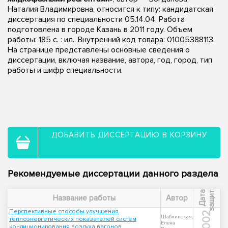
Наталия Владимировна, относится к типу: кандидатская
диссертация по специальности 05.14.04. Работа
подготовлена в городе Казань в 2011 году. Объем
работы: 185 с. : ил.. Внутренний код товара: 01005388113.
На странице представлены основные сведения о
диссертации, включая название, автора, год, город, тип
работы и шифр специальности.
ДОБАВИТЬ ДИССЕРТАЦИЮ В КОРЗИНУ
Рекомендуемые диссертации данного раздела
ы
Д
а
т
а
з
а
щ
и
т
Название работы
Автор
Перспективные способы улучшения
2002
Шаблинская,
теплоэнергетических показателей систем
Елена
кондиционирования воздуха вагонов