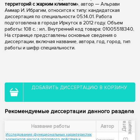
территорий с жарким климатом
», автор — Альрави
Аммар И. Ибрагим, относится к типу: кандидатская
диссертация по специальности 05.14.01. Работа
подготовлена в городе Иркутск в 2012 году. Объем
работы: 108 с. : ил.. Внутренний код товара: 01005518340.
На странице представлены основные сведения о
диссертации, включая название, автора, год, город, тип
работы и шифр специальности.
ДОБАВИТЬ ДИССЕРТАЦИЮ В КОРЗИНУ
Рекомендуемые диссертации данного раздела
ы
Д
а
т
а
з
а
щ
и
т
Название работы
Автор
Исследование функциональных характеристик
элементов насоса теплового действия и