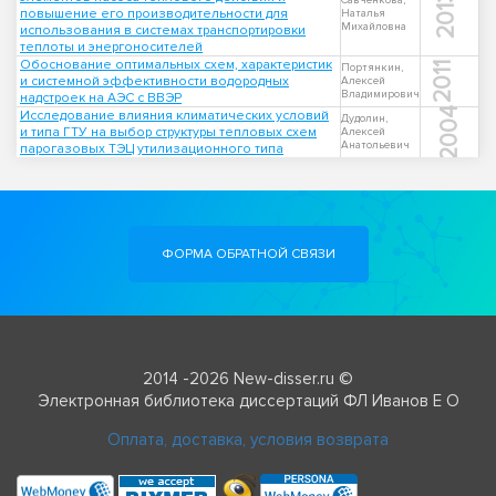
2013
Савченкова,
повышение его производительности для
Наталья
Михайловна
использования в системах транспортировки
теплоты и энергоносителей
Обоснование оптимальных схем, характеристик
2011
Портянкин,
и системной эффективности водородных
Алексей
Владимирович
надстроек на АЭС с ВВЭР
2004
Исследование влияния климатических условий
Дудолин,
и типа ГТУ на выбор структуры тепловых схем
Алексей
Анатольевич
парогазовых ТЭЦ утилизационного типа
ФОРМА ОБРАТНОЙ СВЯЗИ
2014 -2026 New-disser.ru ©
Электронная библиотека диссертаций ФЛ Иванов Е О
Оплата, доставка, условия возврата