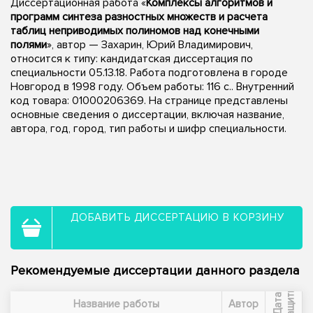
Диссертационная работа «
Комплексы алгоритмов и
программ синтеза разностных множеств и расчета
таблиц неприводимых полиномов над конечными
полями
», автор — Захарин, Юрий Владимирович,
относится к типу: кандидатская диссертация по
специальности 05.13.18. Работа подготовлена в городе
Новгород в 1998 году. Объем работы: 116 с.. Внутренний
код товара: 01000206369. На странице представлены
основные сведения о диссертации, включая название,
автора, год, город, тип работы и шифр специальности.
ДОБАВИТЬ ДИССЕРТАЦИЮ В КОРЗИНУ
Рекомендуемые диссертации данного раздела
ы
Д
а
т
а
з
а
щ
и
т
Название работы
Автор