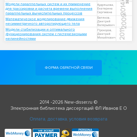
Модели параллельных систем и их применение
2014
Кудряшова,
для трассировки и расчета времени выполнения
Екатерина
Сергеевна
параллельных вычислительных процессов
2009
Беляков,
Математическое моделирование движения
Дмитрий
несимметричного авторотирующего тела
Валерьевич
Модели стабилизации и оптимального
2011
Прохоров,
функционирования систем с гистерезисными
Дмитрий
Михайлович
нелинейностями
ФОРМА ОБРАТНОЙ СВЯЗИ
2014 -2026 New-disser.ru ©
Электронная библиотека диссертаций ФЛ Иванов Е О
Оплата, доставка, условия возврата