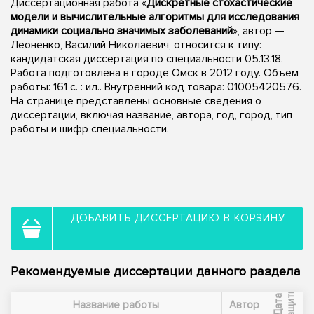
Диссертационная работа «
Дискретные стохастические
модели и вычислительные алгоритмы для исследования
динамики социально значимых заболеваний
», автор —
Леоненко, Василий Николаевич, относится к типу:
кандидатская диссертация по специальности 05.13.18.
Работа подготовлена в городе Омск в 2012 году. Объем
работы: 161 с. : ил.. Внутренний код товара: 01005420576.
На странице представлены основные сведения о
диссертации, включая название, автора, год, город, тип
работы и шифр специальности.
ДОБАВИТЬ ДИССЕРТАЦИЮ В КОРЗИНУ
Рекомендуемые диссертации данного раздела
ы
Д
а
т
а
з
а
щ
и
т
Название работы
Автор