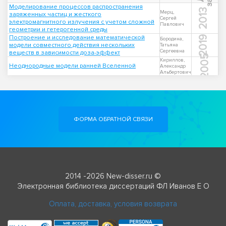
Моделирование процессов распространения
2013
Мерц,
заряженных частиц и жесткого
Сергей
электромагнитного излучения с учетом сложной
Павлович
геометрии и гетерогенной среды
Построение и исследование математической
2019
Бородина,
модели совместного действия нескольких
Татьяна
Сергеевна
веществ в зависимости доза-эффект
2005
Кириллов,
Неоднородные модели ранней Вселенной
Александр
Альбертович
ФОРМА ОБРАТНОЙ СВЯЗИ
2014 -2026 New-disser.ru ©
Электронная библиотека диссертаций ФЛ Иванов Е О
Оплата, доставка, условия возврата