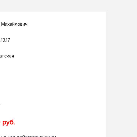
 Михайлович
.13.17
атская
.
 руб.