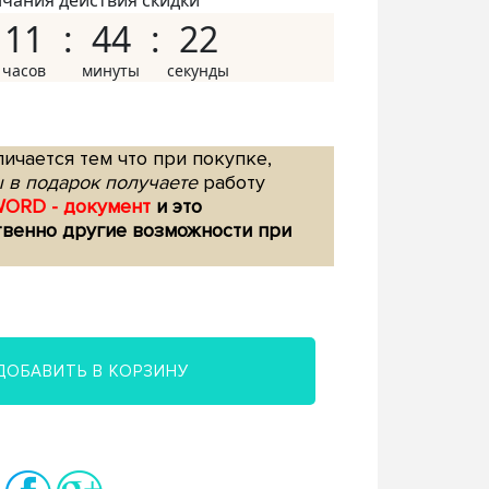
нчания действия скидки
11
44
21
ичается тем что при покупке,
 в подарок получаете
работу
WORD - документ
и это
твенно другие возможности при
ДОБАВИТЬ В КОРЗИНУ