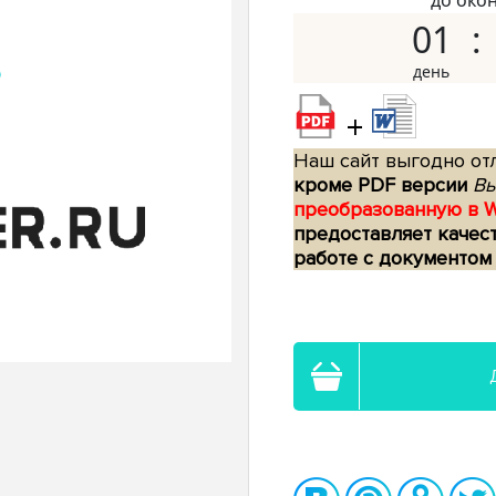
до око
01
+
Наш сайт выгодно отл
кроме PDF версии
Вы
преобразованную в 
предоставляет качес
работе с документом