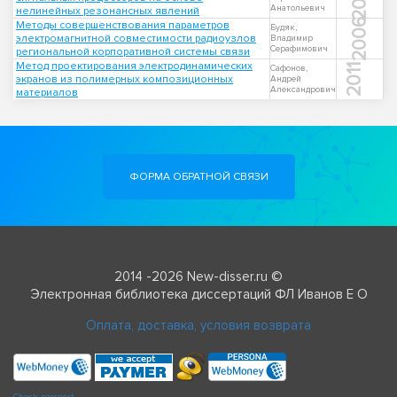
Анатольевич
нелинейных резонансных явлений
2006
Методы совершенствования параметров
Будяк,
электромагнитной совместимости радиоузлов
Владимир
Серафимович
региональной корпоративной системы связи
Метод проектирования электродинамических
2011
Сафонов,
экранов из полимерных композиционных
Андрей
Александрович
материалов
ФОРМА ОБРАТНОЙ СВЯЗИ
2014 -2026 New-disser.ru ©
Электронная библиотека диссертаций ФЛ Иванов Е О
Оплата, доставка, условия возврата