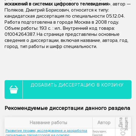
искажений в системах цифрового телевидения
», автор —
Поляков, Дмитрий Борисович, относится к типу:
кандидатская диссертация по специальности 05.12.04.
Работа подготовлена в городе Москва в 2008 году.
Объем работы: 193 с. : ил.. Внутренний код товара:
01004264387. На странице представлены основные
сведения о диссертации, включая название, автора, год,
город, тип работы и шифр специальности.
ДОБАВИТЬ ДИССЕРТАЦИЮ В КОРЗИНУ
Рекомендуемые диссертации данного раздела
ы
Д
а
т
а
з
а
щ
и
т
Название работы
Автор
2003
Развитие теории, исследование и разработка
Баруздин,
сигнальных процессоров на основе
Сергей