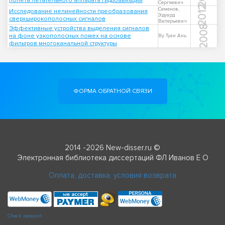
полета летательного аппарата гидроавиации
Сергеевич
2012
Семенов,
Исследование нелинейности преобразования
Эдуард
сверхширокополосных сигналов
Валерьевич
2008
Эффективные устройства выделения сигналов
на фоне узкополосных помех на основе
Ву Туан Ань
фильтров многоканальной структуры
ФОРМА ОБРАТНОЙ СВЯЗИ
2014 -2026 New-disser.ru ©
Электронная библиотека диссертаций ФЛ Иванов Е О
Оплата, доставка, условия возврата
Check passport