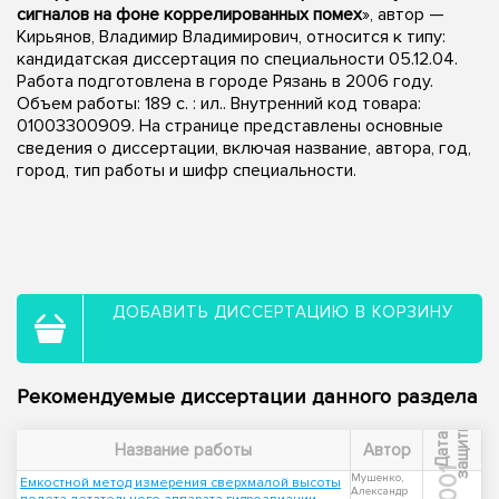
сигналов на фоне коррелированных помех
», автор —
Кирьянов, Владимир Владимирович, относится к типу:
кандидатская диссертация по специальности 05.12.04.
Работа подготовлена в городе Рязань в 2006 году.
Объем работы: 189 с. : ил.. Внутренний код товара:
01003300909. На странице представлены основные
сведения о диссертации, включая название, автора, год,
город, тип работы и шифр специальности.
ДОБАВИТЬ ДИССЕРТАЦИЮ В КОРЗИНУ
Рекомендуемые диссертации данного раздела
ы
Д
а
т
а
з
а
щ
и
т
Название работы
Автор
2001
Мушенко,
Емкостной метод измерения сверхмалой высоты
Александр