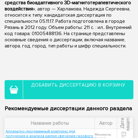
средства биоадаптивного 3D-магнитотерапевтического
воздействия
», автор — Харламова, Надежда Сергеевна,
относится к типу: кандидатская диссертация по
специальности 05.11.17. Работа подготовлена в городе
Рязань в 2012 году. Объем работы: 211 с. : ил.. Внутренний
код товара: 01005488136. На странице представлены
основные сведения о диссертации, включая название,
автора, год, город, тип работы и шифр специальности.
ДОБАВИТЬ ДИССЕРТАЦИЮ В КОРЗИНУ
Рекомендуемые диссертации данного раздела
ы
Д
а
т
а
з
а
щ
и
т
Название работы
Автор
Аппаратно-программный комплекс для
Мокроусов,
получения и анализа картин свечения газового