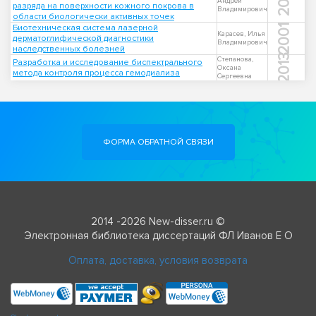
2013
Андрей
разряда на поверхности кожного покрова в
Владимирович
области биологически активных точек
Биотехническая система лазерной
2001
Карасев, Илья
дерматоглифической диагностики
Владимирович
наследственных болезней
2013
Степанова,
Разработка и исследование биспектрального
Оксана
метода контроля процесса гемодиализа
Сергеевна
ФОРМА ОБРАТНОЙ СВЯЗИ
2014 -2026 New-disser.ru ©
Электронная библиотека диссертаций ФЛ Иванов Е О
Оплата, доставка, условия возврата