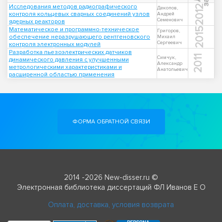
Исследования методов радиографического
2012
Декопов,
контроля кольцевых сварных соединений узлов
Андрей
Семенович
ядерных реакторов
Математическое и программно-техническое
2015
Григоров,
обеспечение неразрушающего рентгеновского
Михаил
Сергеевич
контроля электронных модулей
Разработка пьезоэлектрических датчиков
2011
Симчук,
динамического давления с улучшенными
Александр
метрологическими характеристиками и
Анатольевич
расширенной областью применения
ФОРМА ОБРАТНОЙ СВЯЗИ
2014 -2026 New-disser.ru ©
Электронная библиотека диссертаций ФЛ Иванов Е О
Оплата, доставка, условия возврата