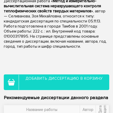
Диссертационная работа «
Метод и измерительно-
вычислительная система неразрушающего контроля
теплофизических свойств твердых материалов
», автор
— Селиванова, Зоя Михайловна, относится к типу:
кандидатская диссертация по специальности 05.11.13.
Работа подготовлена в городе Тамбов в 2001 году.
Объем работы: 222 с. : ил. Внутренний код товара:
01000317895. На странице представлены основные
сведения о диссертации, включая название, автора, год,
город, тип работы и шифр специальности.
ДОБАВИТЬ ДИССЕРТАЦИЮ В КОРЗИНУ
Рекомендуемые диссертации данного раздела
ы
Д
а
т
а
з
а
щ
и
т
Название работы
Автор