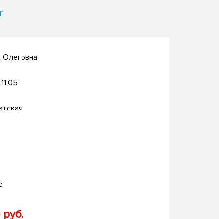
т
а Олеговна
.11.05
атская
с.
 руб.