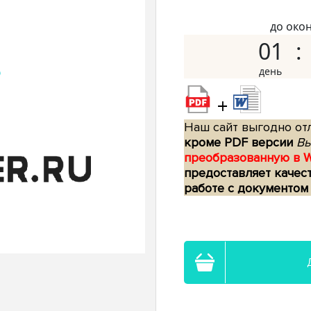
до око
01
+
Наш сайт выгодно отл
кроме PDF версии
Вы
преобразованную в 
предоставляет качес
работе с документом