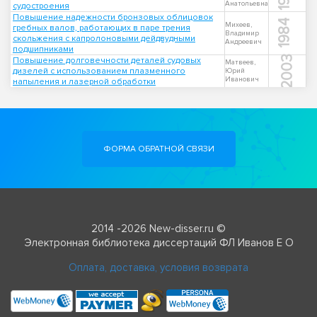
Анатольевна
судостроения
Повышение надежности бронзовых облицовок
1984
Михеев,
гребных валов, работающих в паре трения
Владимир
скольжения с капролоновыми дейдвудными
Андреевич
подшипниками
2003
Повышение долговечности деталей судовых
Матвеев,
дизелей с использованием плазменного
Юрий
Иванович
напыления и лазерной обработки
ФОРМА ОБРАТНОЙ СВЯЗИ
2014 -2026 New-disser.ru ©
Электронная библиотека диссертаций ФЛ Иванов Е О
Оплата, доставка, условия возврата