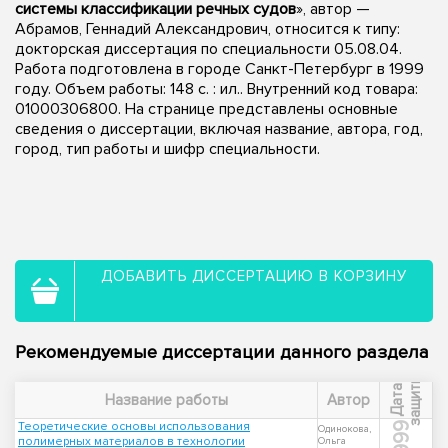
системы классификации речных судов
», автор —
Абрамов, Геннадий Александрович, относится к типу:
докторская диссертация по специальности 05.08.04.
Работа подготовлена в городе Санкт-Петербург в 1999
году. Объем работы: 148 с. : ил.. Внутренний код товара:
01000306800. На странице представлены основные
сведения о диссертации, включая название, автора, год,
город, тип работы и шифр специальности.
ДОБАВИТЬ ДИССЕРТАЦИЮ В КОРЗИНУ
Рекомендуемые диссертации данного раздела
ы
Д
а
т
а
з
а
щ
и
т
Название работы
Автор
Теоретические основы использования
1999
Одинокова,
полимерных материалов в технологии
Ольга