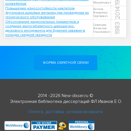
Михайлович
конвейеров
Повышение износостойкости наклепом
2014
Бочков,
футеровок шаровых мельниц при проведении их
Владимир
Сергеевич
технического обслуживания
Обоснование рациональных параметров и
1983
Савельев,
создание малогабаритного шарошечно-
Вячеслав
дискового инструмента для бурения скважин в
Николаевич
породах средней твердости
ФОРМА ОБРАТНОЙ СВЯЗИ
2014 -2026 New-disser.ru ©
Электронная библиотека диссертаций ФЛ Иванов Е О
Оплата, доставка, условия возврата