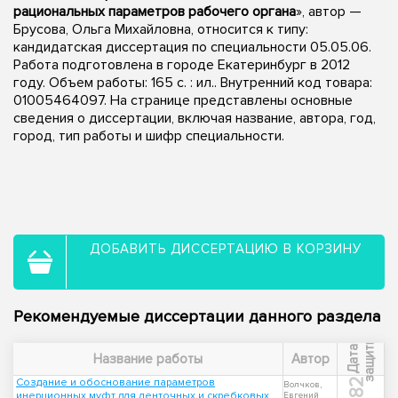
рациональных параметров рабочего органа
», автор —
Брусова, Ольга Михайловна, относится к типу:
кандидатская диссертация по специальности 05.05.06.
Работа подготовлена в городе Екатеринбург в 2012
году. Объем работы: 165 с. : ил.. Внутренний код товара:
01005464097. На странице представлены основные
сведения о диссертации, включая название, автора, год,
город, тип работы и шифр специальности.
ДОБАВИТЬ ДИССЕРТАЦИЮ В КОРЗИНУ
Рекомендуемые диссертации данного раздела
ы
Д
а
т
а
з
а
щ
и
т
Название работы
Автор
Создание и обоснование параметров
1982
Волчков,
инерционных муфт для ленточных и скребковых
Евгений