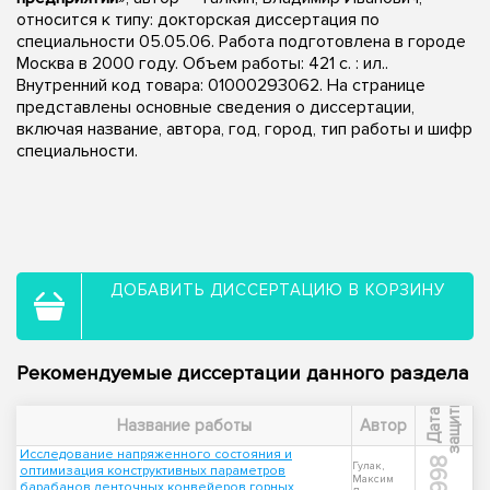
относится к типу: докторская диссертация по
специальности 05.05.06. Работа подготовлена в городе
Москва в 2000 году. Объем работы: 421 с. : ил..
Внутренний код товара: 01000293062. На странице
представлены основные сведения о диссертации,
включая название, автора, год, город, тип работы и шифр
специальности.
ДОБАВИТЬ ДИССЕРТАЦИЮ В КОРЗИНУ
Рекомендуемые диссертации данного раздела
ы
Д
а
т
а
з
а
щ
и
т
Название работы
Автор
Исследование напряженного состояния и
1998
Гулак,
оптимизация конструктивных параметров
Максим
барабанов ленточных конвейеров горных