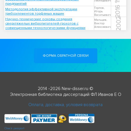
Леонидович
предприятий
2016
Горлов,
Методология эффективной эксплуатации
Игорь
трибоэлементов торфяных машин
Васильевич
2002
Научно-технические основы создания
Мальцев,
сверхтяжелых вибропитателей-грохотов с
Виктор
Алексеевич
совмещенными технологическими функциями
ФОРМА ОБРАТНОЙ СВЯЗИ
2014 -2026 New-disser.ru ©
Электронная библиотека диссертаций ФЛ Иванов Е О
Оплата, доставка, условия возврата
Check passport