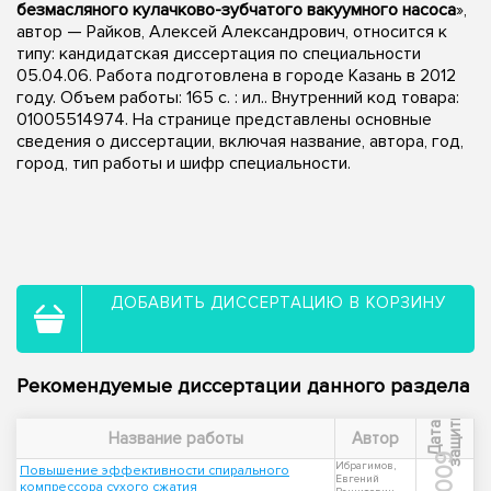
безмасляного кулачково-зубчатого вакуумного насоса
»,
автор — Райков, Алексей Александрович, относится к
типу: кандидатская диссертация по специальности
05.04.06. Работа подготовлена в городе Казань в 2012
году. Объем работы: 165 с. : ил.. Внутренний код товара:
01005514974. На странице представлены основные
сведения о диссертации, включая название, автора, год,
город, тип работы и шифр специальности.
ДОБАВИТЬ ДИССЕРТАЦИЮ В КОРЗИНУ
Рекомендуемые диссертации данного раздела
ы
Д
а
т
а
з
а
щ
и
т
Название работы
Автор
2009
Ибрагимов,
Повышение эффективности спирального
Евгений
компрессора сухого сжатия