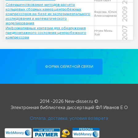
Рашитович
Совершенствование методов расчета
2009
кольцевых сборных камер центробежных
Фирсова, Юлия
компрессоров на базе их экспериментального
Александровна
исследования и математического
моделирования
2007
Информативные критерии для обнаружения
Нгуен Минь
предпомпажного состояния центробежного
Хай
компрессора
ФОРМА ОБРАТНОЙ СВЯЗИ
2014 -2026 New-disser.ru ©
Электронная библиотека диссертаций ФЛ Иванов Е О
Оплата, доставка, условия возврата