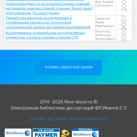
2008
Фик, Андрей
трубопроводных сетях компрессорных станций :
Степанович
на примере компрессорной станции "Береговая"
трубопровода "Россия-Турция"
2007
Разработка методов исследования и
Севрюгин,
оптимизации процессов оптической
Вадим
Рудольфович
поэлементной записи растровых изображений
2002
Кириллов,
Исследование и разработка конструктивных
Александр
элементов остовов ткацких станков СТБ
Всеволодович
ФОРМА ОБРАТНОЙ СВЯЗИ
2014 -2026 New-disser.ru ©
Электронная библиотека диссертаций ФЛ Иванов Е О
Оплата, доставка, условия возврата