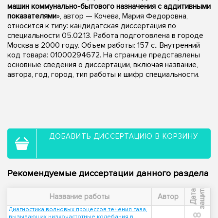
машин коммунально-бытового назначения с аддитивными
показателями
», автор — Кочева, Мария Федоровна,
относится к типу: кандидатская диссертация по
специальности 05.02.13. Работа подготовлена в городе
Москва в 2000 году. Объем работы: 157 с.. Внутренний
код товара: 01000294672. На странице представлены
основные сведения о диссертации, включая название,
автора, год, город, тип работы и шифр специальности.
ДОБАВИТЬ ДИССЕРТАЦИЮ В КОРЗИНУ
Рекомендуемые диссертации данного раздела
ы
Д
а
т
а
з
а
щ
и
т
Название работы
Автор
Диагностика волновых процессов течения газа,
вызывающих низкочастотные колебания в