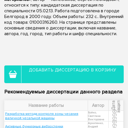
относится к типу: кандидатская диссертация по
специальности 05.02.13. Работа подготовлена в городе
Белгород в 2000 году. Объем работы: 232 с.. Внутренний
код товара: 01000316260. На странице представлены
основные сведения о диссертации, включая название,
автора, год, город, тип работы и шифр специальности.
ДОБАВИТЬ ДИССЕРТАЦИЮ В КОРЗИНУ
Рекомендуемые диссертации данного раздела
ы
Д
а
т
а
з
а
щ
и
т
Название работы
Автор
1998
Бойко,
Разработка метода контроля зоны чесания
Светлана
валичной чесальной машины
Викторовна
1999
Архипенко,
Активные бункерные вибростенки
Андрей