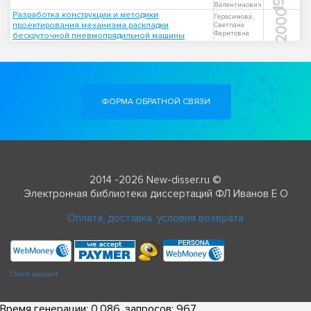
Валентинович
2000
Разработка конструкции и методики
Герасимова,
проектирования механизма раскладки
Светлана
Фаритовна
бескруточной пневмопрядильной машины
ФОРМА ОБРАТНОЙ СВЯЗИ
2014 -2026 New-disser.ru ©
Электронная библиотека диссертаций ФЛ Иванов Е О
Оплата, доставка, условия возврата
Check passport
Время генерации: 0.086, запросов: 967