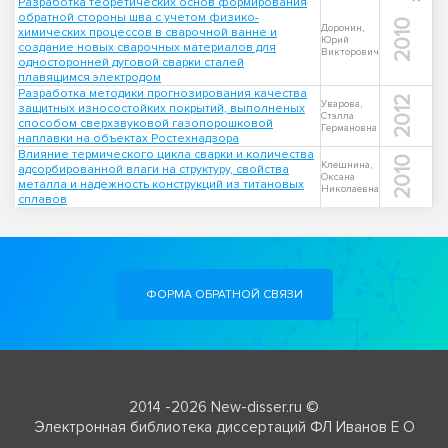
Разработка теоретических основ формирования
обратной стороны шва с учетом физико-
2010
Доронин,
химических процессов в сварочной ванне и
Юрий
создание новых сварочных материалов для
Викторович
односторонней дуговой сварки сталей
плавящимся электродом
Разработка методики прогнозирования качества
2012
Уварова,
защитных износостойких покрытий, выполненых
Стэлла
способом сверхзвуковой газопорошковой
Германовна
наплавки на объектах Ростехнадзора
Влияние термического цикла сварки и количества
2010
Клешнина,
адсорбированной влаги на структуру, свойства
Оксана
металла и надежность конструкций из титановых
Николаевна
сплавов
ФОРМА ОБРАТНОЙ СВЯЗИ
2014 -2026 New-disser.ru ©
Электронная библиотека диссертаций ФЛ Иванов Е О