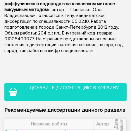
диффузионного водорода в наплавленном металле
вакуумным методом
», автор — Панченко, Олег
Владиславович, относится к типу: кандидатская
диссертация по специальности 05.02.10. Работа
подготовлена в городе Санкт-Петербург в 2012 году.
Объем работы: 204 с. : ил.. Внутренний код товара:
01005409077. На странице представлены основные
сведения о диссертации, включая название, автора, год,
город, тип работы и шифр специальности.
ДОБАВИТЬ ДИССЕРТАЦИЮ В КОРЗИНУ
Рекомендуемые диссертации данного раздела
ы
Д
а
т
а
з
а
щ
и
т
Название работы
Автор