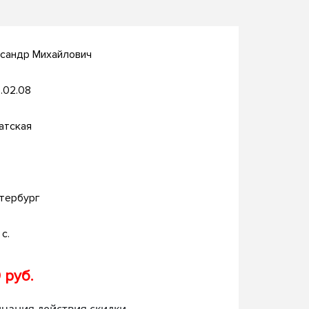
ксандр Михайлович
.02.08
атская
тербург
с.
 руб.