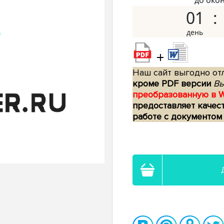
до око
01
+
Наш сайт выгодно отл
кроме PDF версии
Вы
преобразованную в 
предоставляет качес
работе с документом