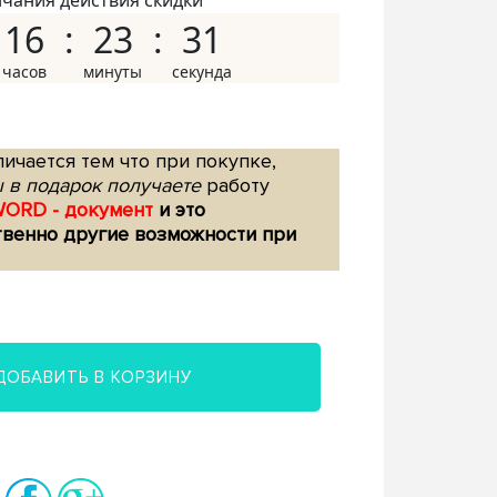
нчания действия скидки
16
23
30
ичается тем что при покупке,
 в подарок получаете
работу
WORD - документ
и это
твенно другие возможности при
ДОБАВИТЬ В КОРЗИНУ