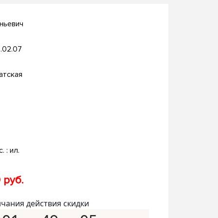
еньевич
.02.07
атская
. : ил.
 руб.
нчания действия скидки