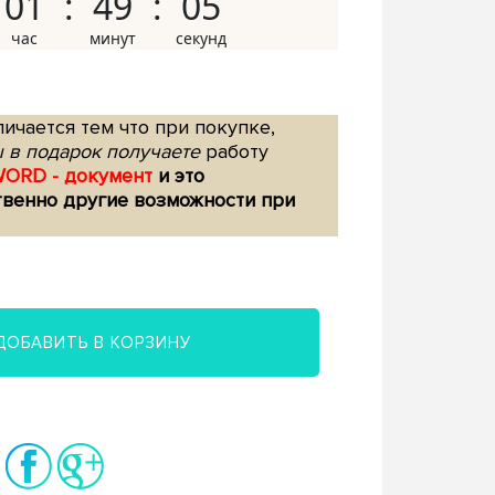
01
49
04
ичается тем что при покупке,
 в подарок получаете
работу
WORD - документ
и это
твенно другие возможности при
ДОБАВИТЬ В КОРЗИНУ