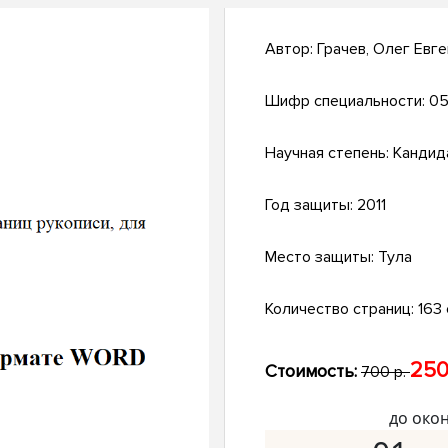
Автор:
Грачев, Олег Евг
Шифр специальности:
05
Научная степень:
Кандид
Год защиты:
2011
Место защиты:
Тула
Количество страниц:
163 с
250
Стоимость:
700 р.
до око