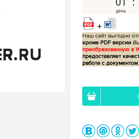
01
+
Наш сайт выгодно отл
кроме PDF версии
Вы
преобразованную в 
предоставляет качес
работе с документом