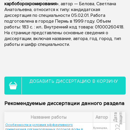
карбоборохромирования
», автор — Белова, Светлана
Анатольевна, относится к типу: кандидатская
диссертация по специальности 05.02.01. Работа
подготовлена в городе Пермь в 1999 году. Объем
работы: 183 с. : ил.. Внутренний код товара: 01000260418.
На странице представлены основные сведения о
диссертации, включая название, автора, год, город, тип
работы и шифр специальности.
ДОБАВИТЬ ДИССЕРТАЦИЮ В КОРЗИНУ
Рекомендуемые диссертации данного раздела
ы
Д
а
т
а
з
а
щ
и
т
Название работы
Автор
Особенности и условия эффективного
Кузнецова,
применения организованных потоков воды в