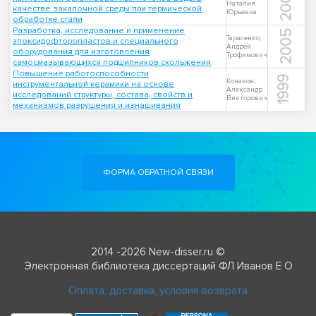
2002
Наталия
качестве закалочной среды при термической
Юрьевна
обработке стали
Разработка, исследование и применение
2005
Тарасенко,
эпоксидофторопластов и специального
Андрей
оборудования для изготовления
Трофимович
самосмазывающихся подшипников скольжения
Повышение работоспособности
1999
Конаков,
инструментальной керамики на основе
Александр
исследований структуры, состава, свойств и
Викторович
механизмов разрушения и изнашивания
ФОРМА ОБРАТНОЙ СВЯЗИ
2014 -2026 New-disser.ru ©
Электронная библиотека диссертаций ФЛ Иванов Е О
Оплата, доставка, условия возврата