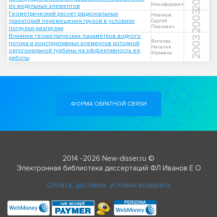
Никифорович
из модульных элементов
2003
Геометрический расчет рациональных
Новиков,
траекторий перемещения грузов в условиях
Сергей
Павлович
погрузки-разгрузки
Влияние геометрических параметров водного
2003
Волкова,
потока и конструктивных элементов роторной
Наталия
ортогональной турбины на эффективность ее
Юрьевна
работы
ФОРМА ОБРАТНОЙ СВЯЗИ
2014 -2026 New-disser.ru ©
Электронная библиотека диссертаций ФЛ Иванов Е О
Оплата, доставка, условия возврата