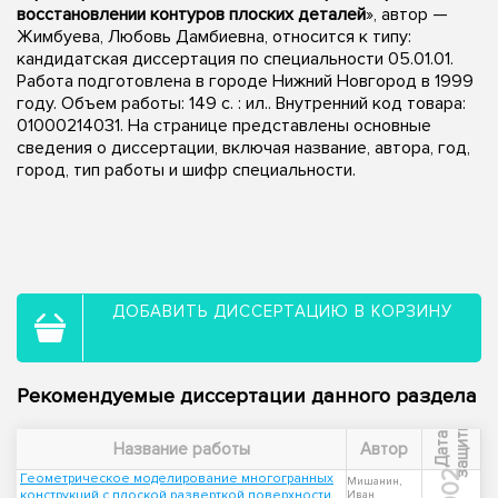
восстановлении контуров плоских деталей
», автор —
Жимбуева, Любовь Дамбиевна, относится к типу:
кандидатская диссертация по специальности 05.01.01.
Работа подготовлена в городе Нижний Новгород в 1999
году. Объем работы: 149 с. : ил.. Внутренний код товара:
01000214031. На странице представлены основные
сведения о диссертации, включая название, автора, год,
город, тип работы и шифр специальности.
ДОБАВИТЬ ДИССЕРТАЦИЮ В КОРЗИНУ
Рекомендуемые диссертации данного раздела
ы
Д
а
т
а
з
а
щ
и
т
Название работы
Автор
2002
Геометрическое моделирование многогранных
Мишанин,
конструкций с плоской разверткой поверхности
Иван