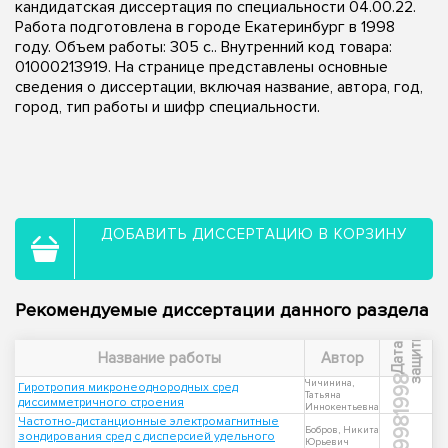
кандидатская диссертация по специальности 04.00.22.
Работа подготовлена в городе Екатеринбург в 1998
году. Объем работы: 305 с.. Внутренний код товара:
01000213919. На странице представлены основные
сведения о диссертации, включая название, автора, год,
город, тип работы и шифр специальности.
ДОБАВИТЬ ДИССЕРТАЦИЮ В КОРЗИНУ
Рекомендуемые диссертации данного раздела
ы
Д
а
т
а
з
а
щ
и
т
Название работы
Автор
1998
Чичинина,
Гиротропия микронеоднородных сред
Татьяна
диссимметричного строения
Иннокентьевна
Частотно-дистанционные электромагнитные
1998
Бобров, Никита
зондирования сред с дисперсией удельного
Юрьевич