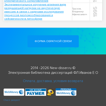
электрического сопротивления
Экспериментальное изучение влияния вида
разрушающей нагрузки на акустическую
1995
Трусков,
эмиссию в связи с задачами исследования
Владимир
Афанасьевич
процессов разломообразования и
сейсмичности в литосфере
ФОРМА ОБРАТНОЙ СВЯЗИ
2014 -2026 New-disser.ru ©
Электронная библиотека диссертаций ФЛ Иванов Е О
Оплата, доставка, условия возврата
Check passport