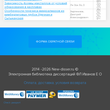
1985
Зависимость формы кристаллов от условий
Ли Зон Хо, 0
образования в расплавах
Особенности генезиса микроалмазов из
1999
Зедгенизов,
кимберлитовых трубок Удачная и
Дмитрий
Александрович
Сытыканская
ФОРМА ОБРАТНОЙ СВЯЗИ
2014 -2026 New-disser.ru ©
Электронная библиотека диссертаций ФЛ Иванов Е О
Оплата, доставка, условия возврата
Check passport