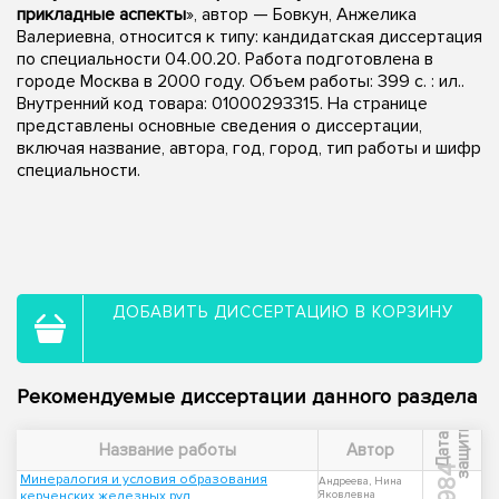
прикладные аспекты
», автор — Бовкун, Анжелика
Валериевна, относится к типу: кандидатская диссертация
по специальности 04.00.20. Работа подготовлена в
городе Москва в 2000 году. Объем работы: 399 с. : ил..
Внутренний код товара: 01000293315. На странице
представлены основные сведения о диссертации,
включая название, автора, год, город, тип работы и шифр
специальности.
ДОБАВИТЬ ДИССЕРТАЦИЮ В КОРЗИНУ
Рекомендуемые диссертации данного раздела
ы
Д
а
т
а
з
а
щ
и
т
Название работы
Автор
1984
Минералогия и условия образования
Андреева, Нина
керченских железных руд
Яковлевна