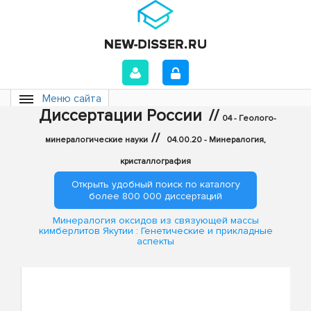
Меню сайта
Диссертации России
//
04 - Геолого-
//
минералогические науки
04.00.20 - Минералогия,
кристаллография
Открыть удобный поиск по каталогу
более 800 000 диссертаций
Минералогия оксидов из связующей массы
кимберлитов Якутии : Генетические и прикладные
аспекты