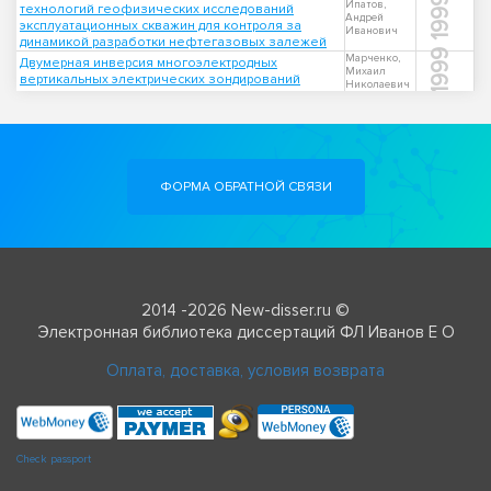
1999
Ипатов,
технологий геофизических исследований
Андрей
эксплуатационных скважин для контроля за
Иванович
динамикой разработки нефтегазовых залежей
1999
Марченко,
Двумерная инверсия многоэлектродных
Михаил
вертикальных электрических зондирований
Николаевич
ФОРМА ОБРАТНОЙ СВЯЗИ
2014 -2026 New-disser.ru ©
Электронная библиотека диссертаций ФЛ Иванов Е О
Оплата, доставка, условия возврата
Check passport