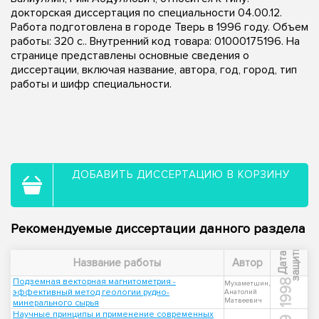
докторская диссертация по специальности 04.00.12.
Работа подготовлена в городе Тверь в 1996 году. Объем
работы: 320 с.. Внутренний код товара: 01000175196. На
странице представлены основные сведения о
диссертации, включая название, автора, год, город, тип
работы и шифр специальности.
ДОБАВИТЬ ДИССЕРТАЦИЮ В КОРЗИНУ
Рекомендуемые диссертации данного раздела
ы
Д
а
т
а
з
а
щ
и
т
Название работы
Автор
Подземная векторная магнитометрия -
1998
Мухаметшин,
эффективный метод геологии рудно-
Анатолий
Матвеевич
минерального сырья
Научные принципы и применение современных