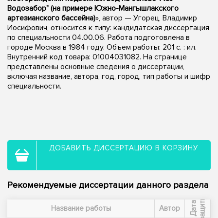
Водозабор" (на примере Южно-Мангышлакского
артезианского бассейна)
», автор — Угорец, Владимир
Иосифович, относится к типу: кандидатская диссертация
по специальности 04.00.06. Работа подготовлена в
городе Москва в 1984 году. Объем работы: 201 c. : ил.
Внутренний код товара: 01004031082. На странице
представлены основные сведения о диссертации,
включая название, автора, год, город, тип работы и шифр
специальности.
ДОБАВИТЬ ДИССЕРТАЦИЮ В КОРЗИНУ
Рекомендуемые диссертации данного раздела
ы
Д
а
т
а
з
а
щ
и
т
Название работы
Автор