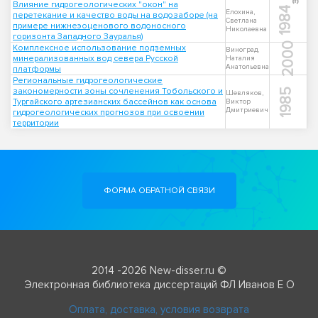
Влияние гидрогеологических "окон" на
1984
Елохина,
перетекание и качество воды на водозаборе (на
Светлана
примере нижнеэоценового водоносного
Николаевна
горизонта Западного Зауралья)
2000
Комплексное использование подземных
Виноград,
минерализованных вод севера Русской
Наталия
Анатольевна
платформы
Региональные гидрогеологические
закономерности зоны сочленения Тобольского и
1985
Шевляков,
Тургайского артезианских бассейнов как основа
Виктор
Дмитриевич
гидрогеологических прогнозов при освоении
территории
ФОРМА ОБРАТНОЙ СВЯЗИ
2014 -2026 New-disser.ru ©
Электронная библиотека диссертаций ФЛ Иванов Е О
Оплата, доставка, условия возврата