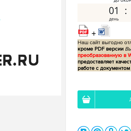
до око
01
+
Наш сайт выгодно отл
кроме PDF версии
Вы
преобразованную в 
предоставляет качес
работе с документом