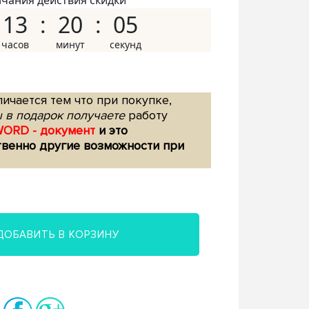
нчания действия скидки
13
20
04
ичается тем что при покупке,
 в подарок получаете
работу
WORD - документ
и это
твенно другие возможности при
ДОБАВИТЬ В КОРЗИНУ