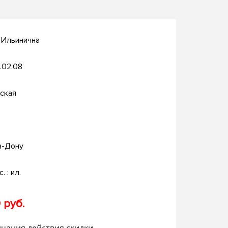
 Ильинична
.02.08
ская
а-Дону
. : ил.
 руб.