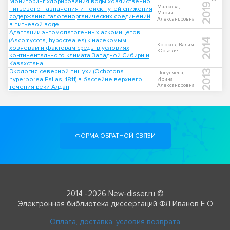
Мониторинг хлорирования воды хозяйственно-
2019
Малкова,
питьевого назначения и поиск путей снижения
Мария
содержания галогенорганических соединений
Александровна
в питьевой воде
Адаптации энтомопатогенных аскомицетов
(Ascomycota, hypocreales) к насекомым-
2014
Крюков, Вадим
хозяевам и факторам среды в условиях
Юрьевич
континентального климата Западной Сибири и
Казахстана
Экология северной пищухи (Ochotona
2013
Погуляева,
hyperborea Pallas, 1811) в бассейне верхнего
Ирина
Александровна
течения реки Алдан
ФОРМА ОБРАТНОЙ СВЯЗИ
2014 -2026 New-disser.ru ©
Электронная библиотека диссертаций ФЛ Иванов Е О
Оплата, доставка, условия возврата