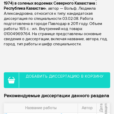
1974) в соленых водоемах Северного Казахстана :
Республика Казахстан
», автор — Вольф, Людмила
Александровна, относится к типу: кандидатская
диссертация по специальности 03.02.08. Работа
подготовлена в городе Павлодар в 2011 году. Объем
работы: 165 с. : ил.. Внутренний код товара:
01004969764. На странице представлены основные
сведения о диссертации, включая название, автора, год,
город, тип работы и шифр специальности.
ДОБАВИТЬ ДИССЕРТАЦИЮ В КОРЗИНУ
Рекомендуемые диссертации данного раздела
ы
Д
а
т
а
з
а
щ
и
т
Название работы
Автор