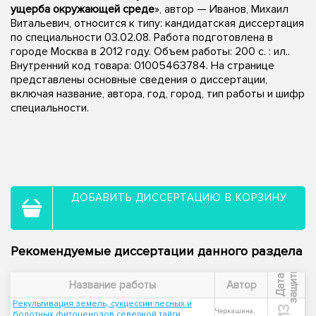
ущерба окружающей среде
», автор — Иванов, Михаил
Витальевич, относится к типу: кандидатская диссертация
по специальности 03.02.08. Работа подготовлена в
городе Москва в 2012 году. Объем работы: 200 с. : ил..
Внутренний код товара: 01005463784. На странице
представлены основные сведения о диссертации,
включая название, автора, год, город, тип работы и шифр
специальности.
ДОБАВИТЬ ДИССЕРТАЦИЮ В КОРЗИНУ
Рекомендуемые диссертации данного раздела
ы
Д
а
т
а
з
а
щ
и
т
Название работы
Автор
Рекультивация земель, сукцессии лесных и
Черкашина,
болотных фитоценозов северной тайги