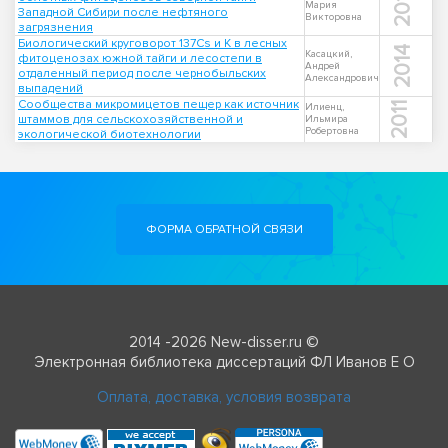
2013
Мария
Западной Сибири после нефтяного
Викторовна
загрязнения
Биологический круговорот 137Cs и K в лесных
2014
Касацкий,
фитоценозах южной тайги и лесостепи в
Андрей
отдаленный период после чернобыльских
Александрович
выпадений
Сообщества микромицетов пещер как источник
2011
Илиенц,
штаммов для сельскохозяйственной и
Ильмира
Робертовна
экологической биотехнологии
ФОРМА ОБРАТНОЙ СВЯЗИ
2014 -2026 New-disser.ru ©
Электронная библиотека диссертаций ФЛ Иванов Е О
Оплата, доставка, условия возврата