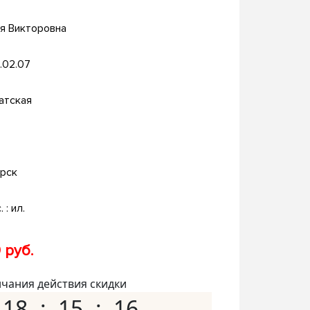
я Викторовна
.02.07
атская
рск
. : ил.
 руб.
нчания действия скидки
18
15
15