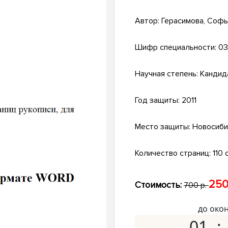
Автор:
Герасимова, Софь
Шифр специальности:
03
Научная степень:
Кандид
Год защиты:
2011
Место защиты:
Новосиби
Количество страниц:
110 с
250
Стоимость:
700 р.
до око
01