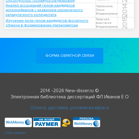
Oncorhynchus Tschawytscha (Walbaum)
Анализ ассоциаций генов-кандидатов
2014
Черкашина,
интерлейкинов с развитием хронического
Ольга
Владимировна
калькулезного холецистита
2015
Тверская,
Изучение роли генов-кандидатов фолатного
Анастасия
обмена в формировании преэклампсии
Владимировна
ФОРМА ОБРАТНОЙ СВЯЗИ
2014 -2026 New-disser.ru ©
Электронная библиотека диссертаций ФЛ Иванов Е О
Оплата, доставка, условия возврата
Check passport