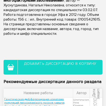
многофакторными заболеваниями
», автор —
Хуснутдинова, Наталья Николаевна, относится к типу:
кандидатская диссертация по специальности 03.02.07.
Работа подготовлена в городе Уфа в 2012 году. Объем
работы: 156 с. : ил.. Внутренний код товара: 01005421615.
На странице представлены основные сведения о
диссертации, включая название, автора, год, город, тип
работы и шифр специальности.
ДОБАВИТЬ ДИССЕРТАЦИЮ В КОРЗИНУ
Рекомендуемые диссертации данного раздела
ы
Д
а
т
а
з
а
щ
и
т
Название работы
Автор
Генетическая дифференциация азиатских
2010
Шпигальская,
популяций тихоокеанского лосося-чавычи,
Нина
Юрьевна