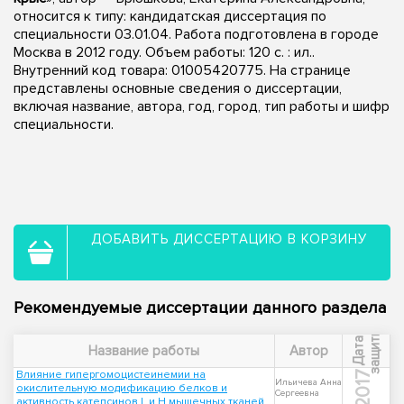
относится к типу: кандидатская диссертация по
специальности 03.01.04. Работа подготовлена в городе
Москва в 2012 году. Объем работы: 120 с. : ил..
Внутренний код товара: 01005420775. На странице
представлены основные сведения о диссертации,
включая название, автора, год, город, тип работы и шифр
специальности.
ДОБАВИТЬ ДИССЕРТАЦИЮ В КОРЗИНУ
Рекомендуемые диссертации данного раздела
ы
Д
а
т
а
з
а
щ
и
т
Название работы
Автор
Влияние гипергомоцистеинемии на
2017
Ильичева Анна
окислительную модификацию белков и
Сергеевна
активность катепсинов L и Н мышечных тканей