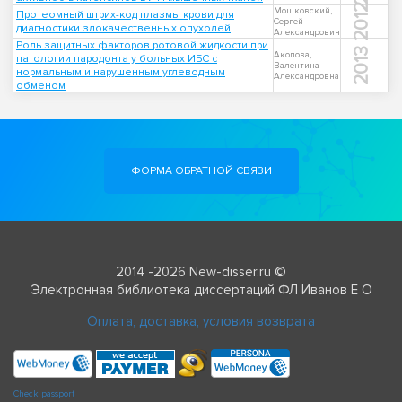
2012
Мошковский,
Протеомный штрих-код плазмы крови для
Сергей
диагностики злокачественных опухолей
Александрович
Роль защитных факторов ротовой жидкости при
2013
Акопова,
патологии пародонта у больных ИБС с
Валентина
нормальным и нарушенным углеводным
Александровна
обменом
ФОРМА ОБРАТНОЙ СВЯЗИ
2014 -2026 New-disser.ru ©
Электронная библиотека диссертаций ФЛ Иванов Е О
Оплата, доставка, условия возврата
Check passport