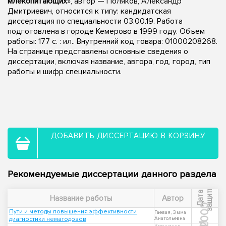
млекопитающих
», автор — Поляков, Александр
Дмитриевич, относится к типу: кандидатская
диссертация по специальности 03.00.19. Работа
подготовлена в городе Кемерово в 1999 году. Объем
работы: 177 с. : ил.. Внутренний код товара: 01000208268.
На странице представлены основные сведения о
диссертации, включая название, автора, год, город, тип
работы и шифр специальности.
ДОБАВИТЬ ДИССЕРТАЦИЮ В КОРЗИНУ
Рекомендуемые диссертации данного раздела
ы
Д
а
т
а
з
а
щ
и
т
Название работы
Автор
2000
Пути и методы повышения эффективности
Гаевая, Эмма
диагностики нематодозов
Анатольевна