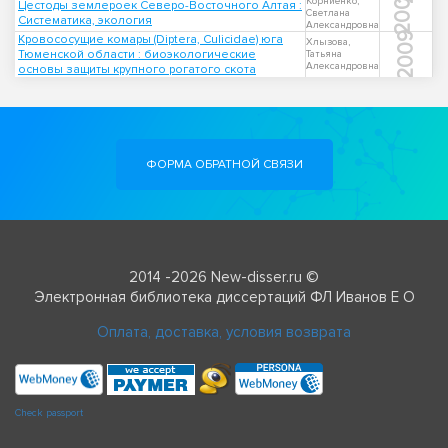
2001
Корниенко,
Цестоды землероек Северо-Восточного Алтая :
Светлана
Систематика, экология
Александровна
2009
Кровососущие комары (Diptera, Culicidae) юга
Хлызова,
Тюменской области : биоэкологические
Татьяна
Александровна
основы защиты крупного рогатого скота
ФОРМА ОБРАТНОЙ СВЯЗИ
2014 -2026 New-disser.ru ©
Электронная библиотека диссертаций ФЛ Иванов Е О
Оплата, доставка, условия возврата
Check passport