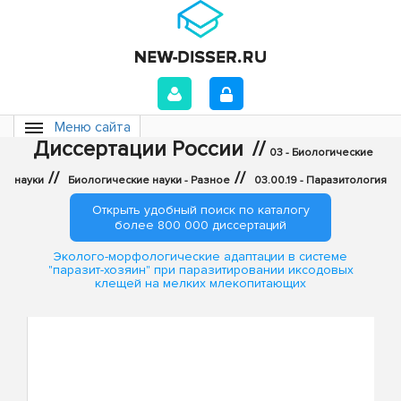
Меню сайта
Диссертации России
//
03 - Биологические
//
//
науки
Биологические науки - Разное
03.00.19 - Паразитология
Открыть удобный поиск по каталогу
более 800 000 диссертаций
Эколого-морфологические адаптации в системе
"паразит-хозяин" при паразитировании иксодовых
клещей на мелких млекопитающих