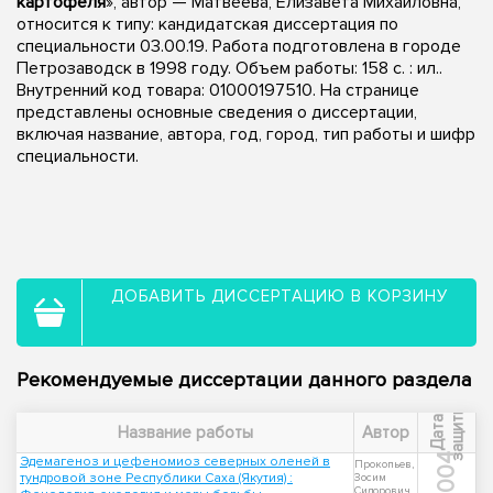
картофеля
», автор — Матвеева, Елизавета Михайловна,
относится к типу: кандидатская диссертация по
специальности 03.00.19. Работа подготовлена в городе
Петрозаводск в 1998 году. Объем работы: 158 с. : ил..
Внутренний код товара: 01000197510. На странице
представлены основные сведения о диссертации,
включая название, автора, год, город, тип работы и шифр
специальности.
ДОБАВИТЬ ДИССЕРТАЦИЮ В КОРЗИНУ
Рекомендуемые диссертации данного раздела
ы
Д
а
т
а
з
а
щ
и
т
Название работы
Автор
2004
Эдемагеноз и цефеномиоз северных оленей в
Прокопьев,
тундровой зоне Республики Саха (Якутия) :
Зосим
Сидорович