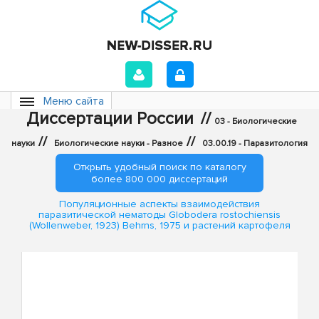
Меню сайта
Диссертации России
//
03 - Биологические
//
//
науки
Биологические науки - Разное
03.00.19 - Паразитология
Открыть удобный поиск по каталогу
более 800 000 диссертаций
Популяционные аспекты взаимодействия
паразитической нематоды Globodera rostochiensis
(Wollenweber, 1923) Behrns, 1975 и растений картофеля