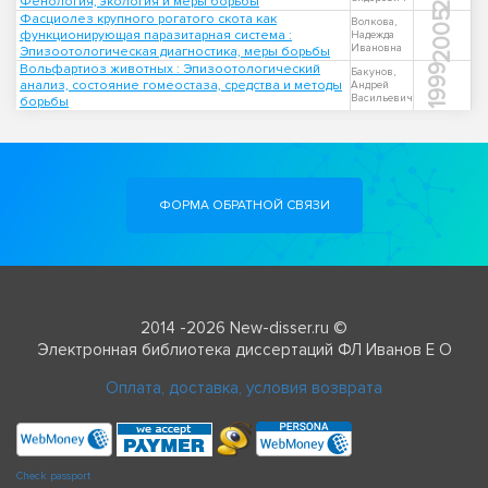
Фенология, экология и меры борьбы
2005
Фасциолез крупного рогатого скота как
Волкова,
функционирующая паразитарная система :
Надежда
Ивановна
Эпизоотологическая диагностика, меры борьбы
Вольфартиоз животных : Эпизоотологический
1999
Бакунов,
анализ, состояние гомеостаза, средства и методы
Андрей
Васильевич
борьбы
ФОРМА ОБРАТНОЙ СВЯЗИ
2014 -2026 New-disser.ru ©
Электронная библиотека диссертаций ФЛ Иванов Е О
Оплата, доставка, условия возврата
Check passport