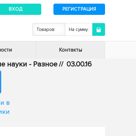
ВХОД
РЕГИСТРАЦИЯ
Товаров:
На сумму:
ости
Контакты
е науки - Разное
//
03.00.16
и в
ики