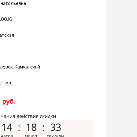
Анатольевна
.00.16
атская
ловск-Камчатский
. : ил.
 руб.
нчания действия скидки
14
18
32