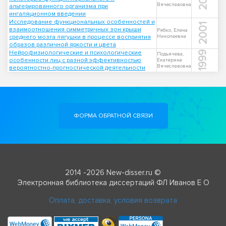
Вячеславовна
альтерированного организма при
ингаляционном введении
Исследование функциональных особенностей и
2001
взаимоотношения симметричных зон крыши
Рябко, Елена
среднего мозга лягушки в процессе восприятия
Николаевна
образов различной яркости и цвета
Нейрофизиологические и психологические
1999
Подьячева,
особенности лиц с разной эффективностью
Екатерина
Вячеславовна
вероятностно-прогностической деятельности
ФОРМА ОБРАТНОЙ СВЯЗИ
2014 -2026 New-disser.ru ©
Электронная библиотека диссертаций ФЛ Иванов Е О
Оплата, доставка, условия возврата