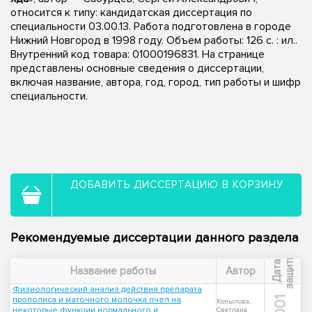
относится к типу: кандидатская диссертация по
специальности 03.00.13. Работа подготовлена в городе
Нижний Новгород в 1998 году. Объем работы: 126 с. : ил..
Внутренний код товара: 01000196831. На странице
представлены основные сведения о диссертации,
включая название, автора, год, город, тип работы и шифр
специальности.
ДОБАВИТЬ ДИССЕРТАЦИЮ В КОРЗИНУ
Рекомендуемые диссертации данного раздела
ы
Д
а
т
а
з
а
щ
и
т
Название работы
Автор
Физиологический анализ действия препарата
прополиса и маточного молочка пчел на
2001
Копылова,
некоторые функции нормального и
Светлана