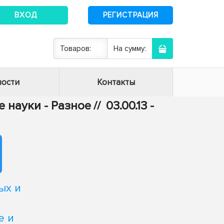
ВХОД
РЕГИСТРАЦИЯ
Товаров:
На сумму:
ости
Контакты
 науки - Разное
//
03.00.13 -
ых и
е и