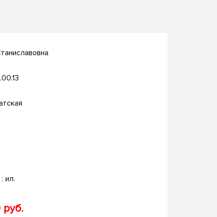
Станиславовна
.00.13
атская
. : ил.
 руб.