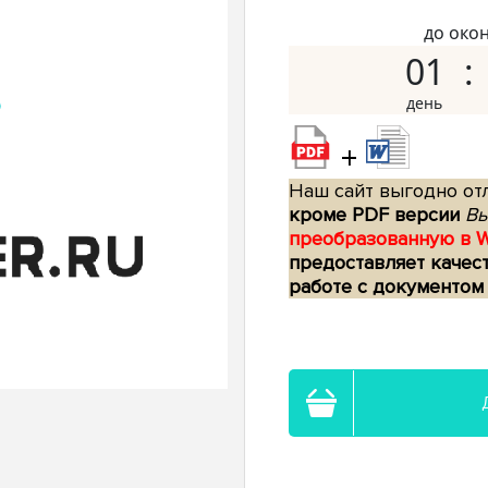
до око
01
+
Наш сайт выгодно отл
кроме PDF версии
Вы
преобразованную в 
предоставляет качес
работе с документом