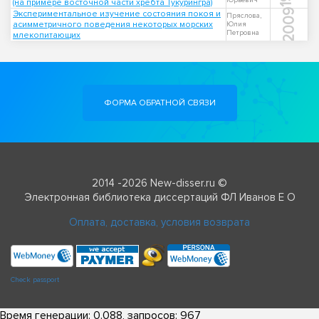
Юрьевич
(на примере восточной части хребта Тукурингра)
2009
Экспериментальное изучение состояния покоя и
Пряслова,
асимметричного поведения некоторых морских
Юлия
Петровна
млекопитающих
ФОРМА ОБРАТНОЙ СВЯЗИ
2014 -2026 New-disser.ru ©
Электронная библиотека диссертаций ФЛ Иванов Е О
Оплата, доставка, условия возврата
Check passport
Время генерации: 0.088, запросов: 967