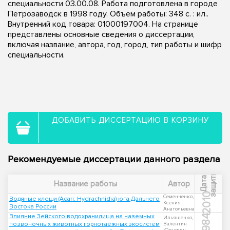
специальности 03.00.08. Работа подготовлена в городе
Петрозаводск в 1998 году. Объем работы: 348 с. : ил..
Внутренний код товара: 01000197004. На странице
представлены основные сведения о диссертации,
включая название, автора, год, город, тип работы и шифр
специальности.
ДОБАВИТЬ ДИССЕРТАЦИЮ В КОРЗИНУ
Рекомендуемые диссертации данного раздела
ы
Д
а
т
а
з
а
щ
и
т
Название работы
Автор
2010
Семенченко,
Водяные клещи (Acari: Hydrachnidia) юга Дальнего
Ксения
Востока России
Анатольевна
Влияние Зейского водохранилища на наземных
1984
Ильяшенко,
позвоночных животных горнотаёжных экосистем
Валентин