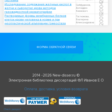
протеина
2004
Исследование содержания желчных кислот в
Сайфудинов,
желчи и сыворотке крови методом
Ахлиддин
Киемович
газожидкостной хроматографии
2009
Растворимые формы мембранных белков
Гостюжова,
клеток крови человека в норме и при
Екатерина
Александровна
неопластической альтерации гомеостаза
ФОРМА ОБРАТНОЙ СВЯЗИ
2014 -2026 New-disser.ru ©
Электронная библиотека диссертаций ФЛ Иванов Е О
Оплата, доставка, условия возврата
Check passport