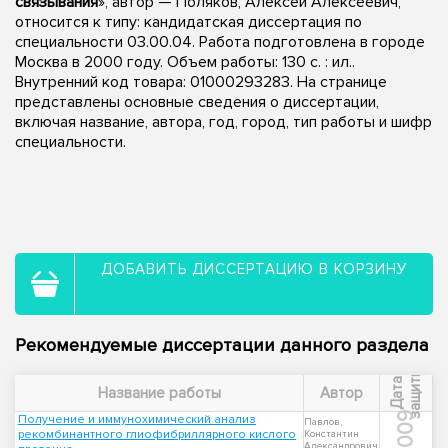
связывания
», автор — Поляков, Алексей Алексеевич,
относится к типу: кандидатская диссертация по
специальности 03.00.04. Работа подготовлена в городе
Москва в 2000 году. Объем работы: 130 с. : ил..
Внутренний код товара: 01000293283. На странице
представлены основные сведения о диссертации,
включая название, автора, год, город, тип работы и шифр
специальности.
ДОБАВИТЬ ДИССЕРТАЦИЮ В КОРЗИНУ
Рекомендуемые диссертации данного раздела
ы
Д
а
т
а
з
а
щ
и
т
Название работы
Автор
2009
Получение и иммунохимический анализ
Павлов,
рекомбинантного глиофибриллярного кислого
Константин
Александрович