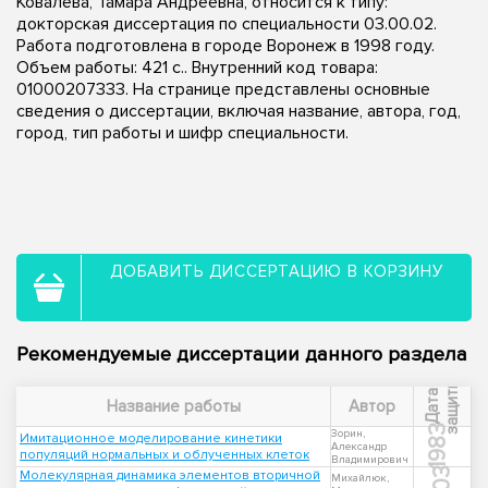
Ковалева, Тамара Андреевна, относится к типу:
докторская диссертация по специальности 03.00.02.
Работа подготовлена в городе Воронеж в 1998 году.
Объем работы: 421 с.. Внутренний код товара:
01000207333. На странице представлены основные
сведения о диссертации, включая название, автора, год,
город, тип работы и шифр специальности.
ДОБАВИТЬ ДИССЕРТАЦИЮ В КОРЗИНУ
Рекомендуемые диссертации данного раздела
ы
Д
а
т
а
з
а
щ
и
т
Название работы
Автор
1983
Зорин,
Имитационное моделирование кинетики
Александр
популяций нормальных и облученных клеток
Владимирович
Молекулярная динамика элементов вторичной
Михайлюк,