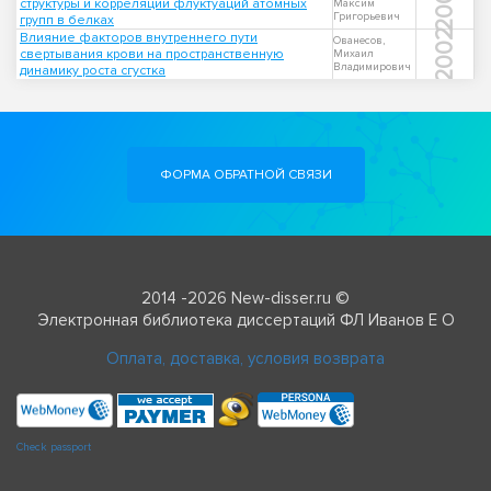
2003
структуры и корреляции флуктуаций атомных
Максим
Григорьевич
групп в белках
2002
Влияние факторов внутреннего пути
Ованесов,
свертывания крови на пространственную
Михаил
Владимирович
динамику роста сгустка
ФОРМА ОБРАТНОЙ СВЯЗИ
2014 -2026 New-disser.ru ©
Электронная библиотека диссертаций ФЛ Иванов Е О
Оплата, доставка, условия возврата
Check passport