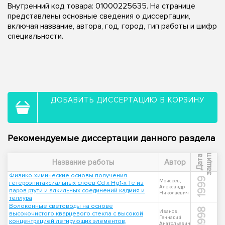
Внутренний код товара: 01000225635. На странице
представлены основные сведения о диссертации,
включая название, автора, год, город, тип работы и шифр
специальности.
ДОБАВИТЬ ДИССЕРТАЦИЮ В КОРЗИНУ
Рекомендуемые диссертации данного раздела
ы
Д
а
т
а
з
а
щ
и
т
Название работы
Автор
Физико-химические основы получения
1999
Моисеев,
гетероэпитаксиальных слоев Cd x Hg1-x Te из
Александр
паров ртути и алкильных соединений кадмия и
Николаевич
теллура
Волоконные световоды на основе
1998
Иванов,
высокочистого кварцевого стекла с высокой
Геннадий
концентрацией легирующих элементов,
Анатольевич