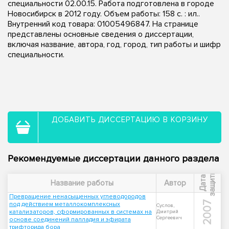
специальности 02.00.15. Работа подготовлена в городе
Новосибирск в 2012 году. Объем работы: 158 с. : ил..
Внутренний код товара: 01005496847. На странице
представлены основные сведения о диссертации,
включая название, автора, год, город, тип работы и шифр
специальности.
ДОБАВИТЬ ДИССЕРТАЦИЮ В КОРЗИНУ
Рекомендуемые диссертации данного раздела
ы
Д
а
т
а
з
а
щ
и
т
Название работы
Автор
Превращение ненасыщенных углеводородов
2007
под действием металлокомплексных
Суслов,
катализаторов, сформированных в системах на
Дмитрий
Сергеевич
основе соединений палладия и эфирата
трифторида бора