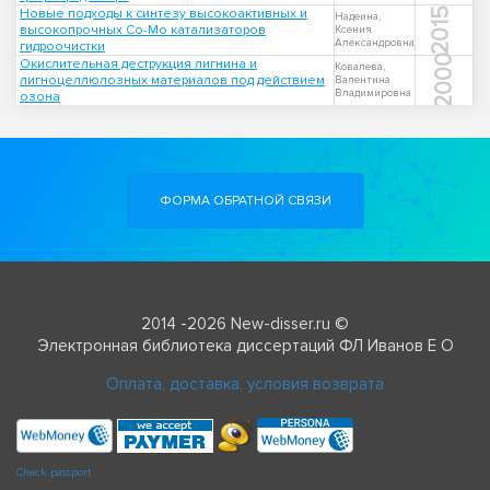
Новые подходы к синтезу высокоактивных и
2015
Надеина,
высокопрочных Co-Mo катализаторов
Ксения
Александровна
гидроочистки
2000
Окислительная деструкция лигнина и
Ковалева,
лигноцеллюлозных материалов под действием
Валентина
Владимировна
озона
ФОРМА ОБРАТНОЙ СВЯЗИ
2014 -2026 New-disser.ru ©
Электронная библиотека диссертаций ФЛ Иванов Е О
Оплата, доставка, условия возврата
Check passport