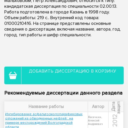
Мальковский, Петр Александрович, относится к типу:
кандидатская диссертация по специальности 02.00.13.
Работа подготовлена в городе Казань в 1998 году.
Объем работы: 219 с.. Внутренний код товара:
01000210416. На странице представлены основные
сведения о диссертации, включая название, автора, год,
город, тип работы и шифр специальности.
ДОБАВИТЬ ДИССЕРТАЦИЮ В КОРЗИНУ
Рекомендуемые диссертации данного раздела
ы
Д
а
т
а
з
а
щ
и
т
Название работы
Автор
Ингибирование асфальтосмолопарафиновых
2012
Васечкин,
отложений из обводненных нефтей : на
Алексей
примере месторождений Волгоградской
Андреевич
области