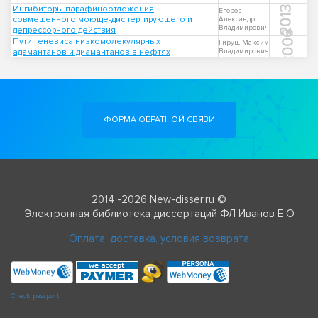
Ингибиторы парафиноотложения
2013
Егоров,
совмещенного моюще-диспергирующего и
Александр
Владимирович
депрессорного действия
2006
Пути генезиса низкомолекулярных
Гируц, Максим
адамантанов и диамантанов в нефтях
Владимирович
ФОРМА ОБРАТНОЙ СВЯЗИ
2014 -2026 New-disser.ru ©
Электронная библиотека диссертаций ФЛ Иванов Е О
Оплата, доставка, условия возврата
Check passport