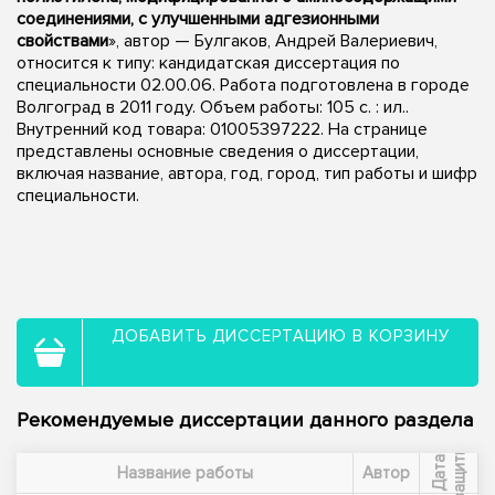
соединениями, с улучшенными адгезионными
свойствами
», автор — Булгаков, Андрей Валериевич,
относится к типу: кандидатская диссертация по
специальности 02.00.06. Работа подготовлена в городе
Волгоград в 2011 году. Объем работы: 105 с. : ил..
Внутренний код товара: 01005397222. На странице
представлены основные сведения о диссертации,
включая название, автора, год, город, тип работы и шифр
специальности.
ДОБАВИТЬ ДИССЕРТАЦИЮ В КОРЗИНУ
Рекомендуемые диссертации данного раздела
ы
Д
а
т
а
з
а
щ
и
т
Название работы
Автор