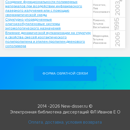
Создание функциональности полимерных
2003
Никитин,
материалов при воздействии инфракрасного
Лев
лазерного излучения или с помощью
Николаевич
сверхкритической среды
Структурно-упорядоченные
1995
Романко,
олигоизобутиленовые системы
Татьяна
Васильевна
энтомологического назначения
Влияние динамической вулканизации на структуру
2006
Мединцева,
и свойства смесей изотактического
Татьяна
полипропилена и этилен-пропилен-диенового
Ивановна
сополимера
ФОРМА ОБРАТНОЙ СВЯЗИ
2014 -2026 New-disser.ru ©
Электронная библиотека диссертаций ФЛ Иванов Е О
Оплата, доставка, условия возврата