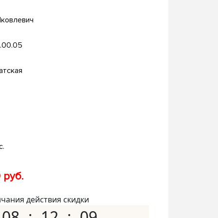
Яковлевич
.00.05
атская
с.
 руб.
нчания действия скидки
08
12
08